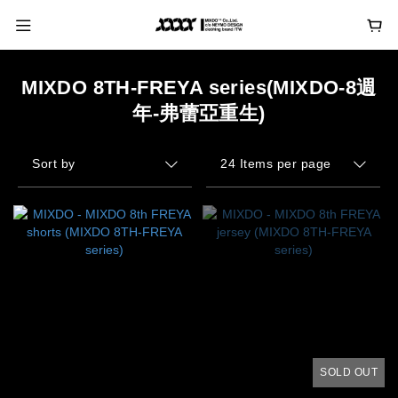
MIXDO 8TH-FREYA series(MIXDO-8週
年-弗蕾亞重生)
Sort by
24 Items per page
SOLD OUT