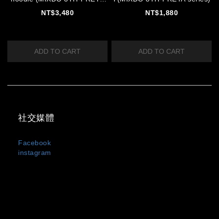
series)
NT$3,480
NT$1,880
ADD TO CART
ADD TO CART
社交媒體
Facebook
instagram
MIXDO 是台灣與日本混合設計文化誕生的服裝品牌，主打
中性剪裁、街頭輪廓與極簡黑白風格。
我們以「觀察・感受・混合・創造」為設計信條，
將設計美學與實穿機能融合於每一件單品之中，所
有服飾皆在台灣製造。MIXDO 熱銷品項包含：中性