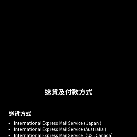
MIXDO
WWW.MIXDO.CO
▍
官網：
Instagram
@mixdo_official
▍
南山街：
Instagram
: @mixdo__studio__03
▍
武昌街
#MIXDO
#highendfashion
#highstreetfashion
#clothingbrand
送貨及付款方式
送貨方式
International Express Mail Service ( Japan )
International Express Mail Service (Australia )
International Express Mail Service（US , Canada）