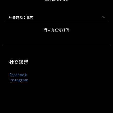
尚未有任何評價
社交媒體
Facebook
instagram
MIXDO 是台灣與日本混合設計文化誕生的服裝品牌，主打
中性剪裁、街頭輪廓與極簡黑白風格。
我們以「觀察・感受・混合・創造」為設計信條，
將設計美學與實穿機能融合於每一件單品之中，所
有服飾皆在台灣製造。MIXDO 熱銷品項包含：中性