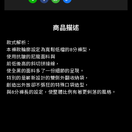
商品描述
款式解析：
本褲款輪廓設定為寬鬆低檔的
分褲型，
8
使用抗皺的尼龍面料與
前低後高的斜切拼接線，
使全黑的面料多了一份細節的呈現。
特別的是嶄新設計的雙側外翻收納袋，
創造出外放卻不張狂的特殊口袋造型，
與
分褲長的設定，使整體比例有著更俐落的風格。
8
————————————————————
▍
直營
店：桃園市南山街
號
南門國小旁
MIXDO
2
10
(
)
▍
直營
店：桃園市武昌街
號之
桃園火車站
MIXDO
3
21
4 (
旁
)