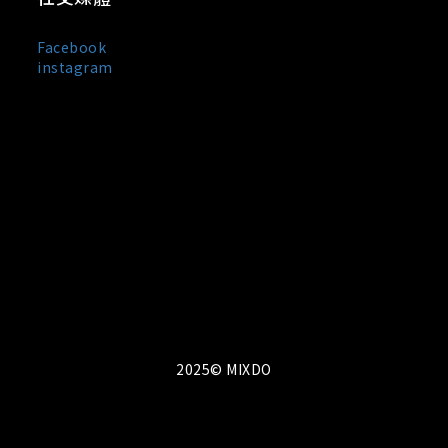
Facebook
instagram
MIXDO 是台灣與日本混合設計文化誕生的服裝品牌，主打
中性剪裁、街頭輪廓與極簡黑白風格。
我們以「觀察・感受・混合・創造」為設計信條，
將設計美學與實穿機能融合於每一件單品之中，所
有服飾皆在台灣製造。MIXDO 熱銷品項包含：中性
T-shirt、機能外套、立體剪裁褲裝與限量聯名配
件。品牌成立至今已走過 10 年，致力於成為亞洲
街頭風格與功能美學的交會點。
2025© MIXDO