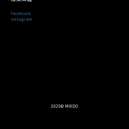
Facebook
instagram
MIXDO 是台灣與日本混合設計文化誕生的服裝品牌，主打
中性剪裁、街頭輪廓與極簡黑白風格。
我們以「觀察・感受・混合・創造」為設計信條，
將設計美學與實穿機能融合於每一件單品之中，所
有服飾皆在台灣製造。MIXDO 熱銷品項包含：中性
T-shirt、機能外套、立體剪裁褲裝與限量聯名配
件。品牌成立至今已走過 10 年，致力於成為亞洲
街頭風格與功能美學的交會點。
2025© MIXDO