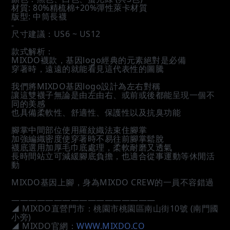
材質: 80%精梳棉+20%彈性萊卡材質
版型: 中筒長襪
-
尺寸建議：US6 ~ US12
款式解析：
MIXDO襪款，基因logo經典的元素絕對是必備 
穿著時，遠遠的就能看見這代表性的圖騰
我們將MIXDO基因logo設計為左右對稱 
讓這雙襪子無論是由左由右、或前或後都能呈現一個不
同的美感
也具備柔軟性、舒適性、保護性以及抗臭功能
腳掌中間部位使用羅紋織法束住腳掌
加強編織密度使穿著時不易往前腳掌鬆脫
襪底選用加厚毛巾底處理，柔軟耐磨又透氣
長時間站立可減緩腳底負擔，也適合從事運動等休閒活
動
MIXDO基因上腳，身為MIXDO CREW的一員不容錯過
—————————————————
◢ MIXDO直營門市：桃園市桃園區南山街10號 (南門國
小旁)
◢ MIXDO官網：
WWW.MIXDO.CO