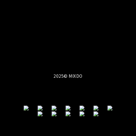
中性剪裁、街頭輪廓與極簡黑白風格。
我們以「觀察・感受・混合・創造」為設計信條，
將設計美學與實穿機能融合於每一件單品之中，所
有服飾皆在台灣製造。MIXDO 熱銷品項包含：中性
T-shirt、機能外套、立體剪裁褲裝與限量聯名配
件。品牌成立至今已走過 10 年，致力於成為亞洲
街頭風格與功能美學的交會點。
2025© MIXDO