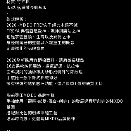
材質: 竹節棉
版型: 落肩微長剪裁版
-
款式解析：
2020 -MIXDO FREYA T 經典永遠不滅
FREYA 弗蕾亞是愛神、戰神與魔法之神
也是掌管豐饒、生育以及愛情之神
身邊環繞著的靈體以吞噬重生的概念
定義進化的品牌意向
2020全新採用竹節棉面料，落肩微長版型
16支柔軟純棉製造、透氣舒適、抗拉伸
面料規則的抽紗跟挑紗形成特殊竹節紋理
手感比一般平針純棉織物好
擁有很強的透氣吸汗功能，適合夏季T恤的優質面料
胸前燙印MIXDO 品牌字樣
手袖使用「觀察-感受-融合-創造」的發展過程所創造的MIXDO
基因
搭配對比色的明線車縫工藝
增添時尚感，更體現MIXDO品牌精神
--