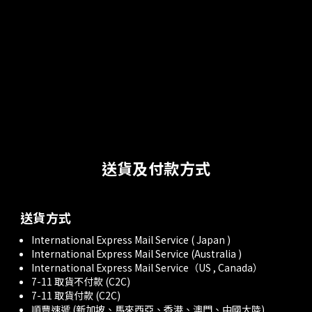
在穿著上並無肩線的限制
本款大學T胸口的日文logo與左手袖的
基因logo全都採用立體電繡來呈現
精美的程度不用多說
簡約的款式就是該有精緻的細節
您說是吧??
M19-ミクスードsweatshirt
SIZE: S / M / L / XL
(穿搭建議:身高174~180cm /體重68~78kg著用L)
送貨及付款方式
送貨方式
International Express Mail Service ( Japan )
International Express Mail Service (Australia )
International Express Mail Service（US , Canada）
7-11 取貨不付款 (C2C)
7-11 取貨付款 (C2C)
順豐速遞 (新加坡、馬來西亞、香港、澳門、中國大陸)