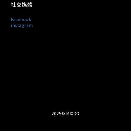
社交媒體
Facebook
instagram
MIXDO 是台灣與日本混合設計文化誕生的服裝品牌，主打
中性剪裁、街頭輪廓與極簡黑白風格。
我們以「觀察・感受・混合・創造」為設計信條，
將設計美學與實穿機能融合於每一件單品之中，所
有服飾皆在台灣製造。MIXDO 熱銷品項包含：中性
T-shirt、機能外套、立體剪裁褲裝與限量聯名配
件。品牌成立至今已走過 10 年，致力於成為亞洲
街頭風格與功能美學的交會點。
2025© MIXDO