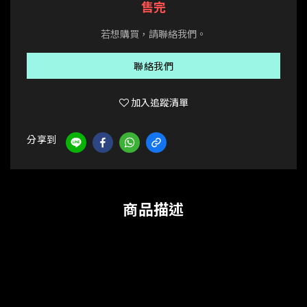
售完
若想購買，請聯絡我們。
聯絡我們
加入追蹤清單
分享到
商品描述
ミクスード:為日文發音的密斯都(MIXDO)
可想而知應該又是跟日式文化有一些連結的款式了
作為今年唯一一款大學T款式
扮演的角色是為較簡約的呈現
適合日常生活的百搭款式
而版型則是採用落肩的設計