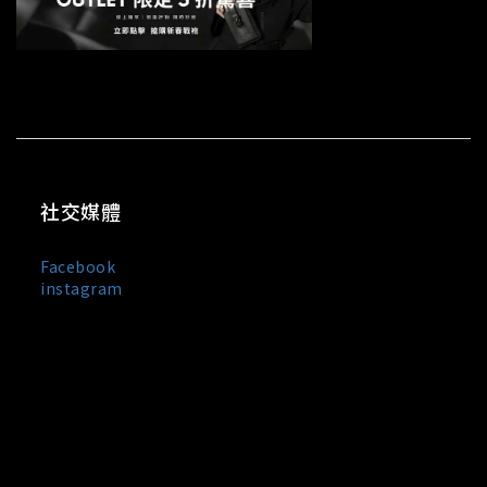
社交媒體
Facebook
instagram
MIXDO 是台灣與日本混合設計文化誕生的服裝品牌，主打
中性剪裁、街頭輪廓與極簡黑白風格。
我們以「觀察・感受・混合・創造」為設計信條，
將設計美學與實穿機能融合於每一件單品之中，所
有服飾皆在台灣製造。MIXDO 熱銷品項包含：中性
T-shirt、機能外套、立體剪裁褲裝與限量聯名配
件。品牌成立至今已走過 10 年，致力於成為亞洲