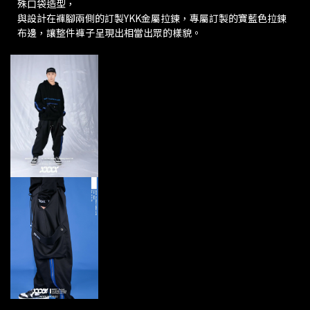
殊口袋造型，
與設計在褲腳兩側的訂製YKK金屬拉鍊，專屬訂製的寶藍色拉鍊
布邊，讓整件褲子呈現出相當出眾的樣貌。