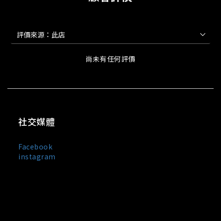
尚未有任何評價
社交媒體
Facebook
instagram
MIXDO 是台灣與日本混合設計文化誕生的服裝品牌，主打
中性剪裁、街頭輪廓與極簡黑白風格。
我們以「觀察・感受・混合・創造」為設計信條，
將設計美學與實穿機能融合於每一件單品之中，所
有服飾皆在台灣製造。MIXDO 熱銷品項包含：中性