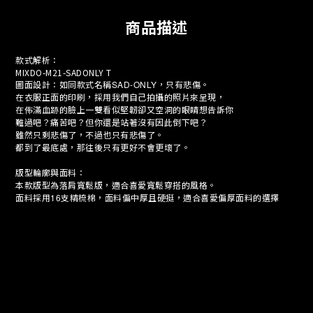
商品描述
款式解析：
MIXDO-M21-SADONLY T
圖面設計：如同款式名稱
SAD-ONLY
，只有悲傷。
在衣服正面的印刷，採用我們自己拍攝的照片來呈現，
在佈滿血跡的臉上一雙看似堅韌卻又空洞的眼睛想告訴你
難過吧？痛苦吧？但你還是站著沒有因此倒下吧？
雖然只剩悲傷了，不過也只有悲傷了。
都到了最底處，那往後只有更好不會更壞了。
版型輪廓與面料：
本款版型為落肩寬鬆版，適合喜愛寬鬆穿搭的風格。
面料採用
16
支精梳棉，面料偏中厚且硬挺，適合喜愛偏厚面料的選擇
————————————————————
MIXDO
2
10
(
)
▍
直營
代店：桃園市南山街
號
南門國小旁
MIXDO
3
21
4 (
)
▍
直營
代店：桃園市武昌街
號之
桃園火車站旁
MIXDO
WWW.MIXDO.CO
▍
官網：
Instagram
@mixdo_official
▍
南山街：
Instagram
: @mixdo__studio__03
▍
武昌街
#MIXDO
MIXDO全台經銷點