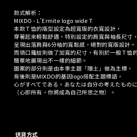
款式解析：
MIXDO - L'Ermite logo wide T
本款Ｔ恤的版型設定為超寬版的衣寬設計，
穿著起來輕鬆舒適，特別設定的肩寬與袖長尺寸
呈現出落肩與6分袖的寬鬆感，絕對的寬版設計。
而領口羅紋則做了加寬的尺寸，有別於一般Ｔ恤
簡單地展現出不一樣的細節。
圖案的部分則是由本季主題「隱士」做為主標，
背後則是
MIXDO
的基因
logo
搭配主題標語，
心がすべてである。あなたは自分の考えたもの
（心即所有，你將成為自己所思之物）。
送貨方式