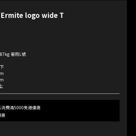
'Ermite logo wide T
/87kg 著用L號
以下
cm
cm
以上
消費滿5000免運優惠
優惠