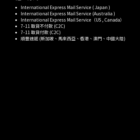
International Express Mail Service ( Japan )
International Express Mail Service (Australia )
International Express Mail Service（US , Canada）
7-11 取貨不付款 (C2C)
7-11 取貨付款 (C2C)
順豐速遞 (新加坡、馬來西亞、香港、澳門、中國大陸)