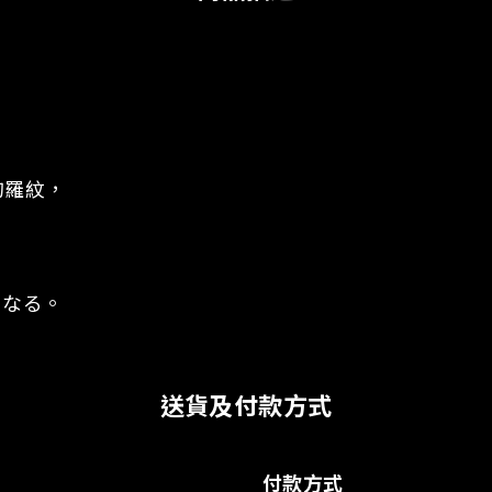
，
的羅紋，
になる。
送貨及付款方式
付款方式