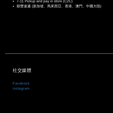
7-11 Pickup and pay in store (C2C)
順豐速遞 (新加坡、馬來西亞、香港、澳門、中國大陸)
社交媒體
Facebook
instagram
MIXDO 是台灣與日本混合設計文化誕生的服裝品牌，主打
我們以「觀察・感受・混合・創造」為設計信條，將設計美
套、立體剪裁褲裝與限量聯名配件。品牌成立至今已走過