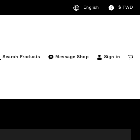
English
$
TWD
Search Products
Message Shop
Sign in