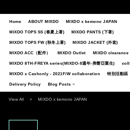
Home
ABOUT MIXDO
MIXDO x kemono JAPAN
MIXDO TOPS SS (春夏上著)
MIXDO PANTS (下著)
MIXDO TOPS FW (秋冬上著)
MIXDO JACKET (外套)
MIXDO ACC（配件）
MIXDO Outlet
MIXDO clearance 
MIXDO 8TH-FREYA series(MIXDO-8週年-弗蕾亞重生)
col
MIXDO x Cashonly - 2021F/W collaboration
特別活動區
Delivery Policy
Blog Posts
View All
>
MIXDO x kemono JAPAN