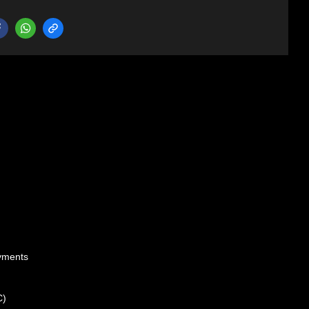
ments
C)