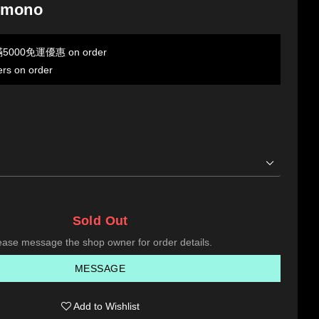
emono
00免運優惠 on order
ers on order
Sold Out
ease message the shop owner for order details.
MESSAGE
Add to Wishlist