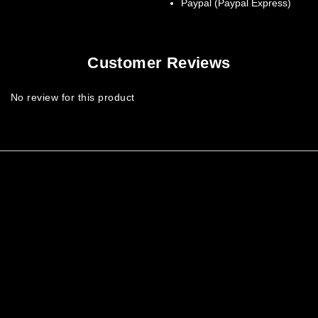
Paypal (Paypal Express)
Customer Reviews
No review for this product
中性剪裁、街頭輪廓與極簡黑白風格。
學與實穿機能融合於每一件單品之中，所有服飾皆在台灣製造。MI
 10 年，致力於成為亞洲街頭風格與功能美學的交會點。