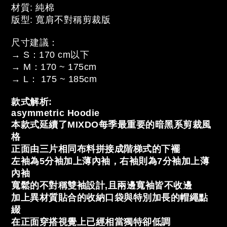
材質: 純棉
版型: 寬肩不對稱剪裁版
尺寸建議：
→ S：170 cm以下
→ M：170 ~ 175cm
→ L： 175 ~ 185cm
款式解析:
asymmetric Hoodie
本款式
延續了MIXDO每季最重要的暗黑系剪裁風
格
正面由三片相同布料拼接成階梯式的下襬
左袖為5分袖加上薄內袖，右袖則為7分袖加上薄
內袖
寬鬆的不對稱雙袖設計,且兩邊寬袖皆不收邊
加上異材質貼合的收納口袋與特別加長的帽繩點
綴
在正面穿搭視覺上已經相當獨特卻低調