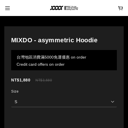
MIXDO - asymmetric Hoodie
台灣地區消費滿5000免運優惠 on order
Credit card offers on order
NT$1,880
NT$3,680
Size