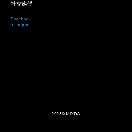
社交媒體
Facebook
instagram
MIXDO 是台灣與日本混合設計文化誕生的服裝品牌，主打
中性剪裁、街頭輪廓與極簡黑白風格。
我們以「觀察・感受・混合・創造」為設計信條，
將設計美學與實穿機能融合於每一件單品之中，所
有服飾皆在台灣製造。MIXDO 熱銷品項包含：中性
T-shirt、機能外套、立體剪裁褲裝與限量聯名配
件。品牌成立至今已走過 10 年，致力於成為亞洲
街頭風格與功能美學的交會點。
2025© MIXDO