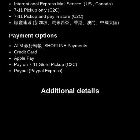
International Express Mail Service（US , Canada）
7-11 Pickup only (C2C)
7-11 Pickup and pay in store (C2C)
順豐速遞 (新加坡、馬來西亞、香港、澳門、中國大陸)
Payment Options
ATM 銀行轉帳_SHOPLINE Payments
Credit Card
Apple Pay
Pay on 7-11 Store Pickup (C2C)
Paypal (Paypal Express)
Additional details