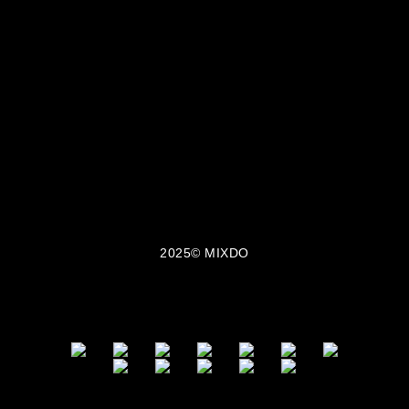
MIXDO 是台灣與日本混合設計文化誕生的服裝品牌，主打
中性剪裁、街頭輪廓與極簡黑白風格。
我們以「觀察・感受・混合・創造」為設計信條，
將設計美學與實穿機能融合於每一件單品之中，所
有服飾皆在台灣製造。MIXDO 熱銷品項包含：中性
T-shirt、機能外套、立體剪裁褲裝與限量聯名配
件。品牌成立至今已走過 10 年，致力於成為亞洲
街頭風格與功能美學的交會點。
2025© MIXDO