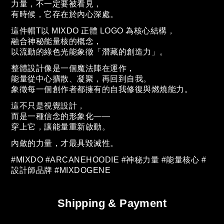
力量，不一定要被看見，
有時候，它存在於內心深處。
這件帽
T
以
MIXDO
正體
LOGO
為核心結構，
融合神秘能量核的概念，
以流動的綠色光能象徵「潛藏的創造力」。
整體設計像是一個魔法陣在運作，
能量從中心擴散、凝聚，再回到自我。
象徵每一個創作者都擁有的自我修復與燃燒能力。
這不只是視覺設計，
而是一種信念的形象化
——
穿上它，讓能量重新啟動。
內斂的力量，才最具毀滅性。
#MIXDO #ARCANEHOODIE #
神秘力量
#
能量核心
#
設計師品牌
#MIXDOGENE
Shipping & Payment