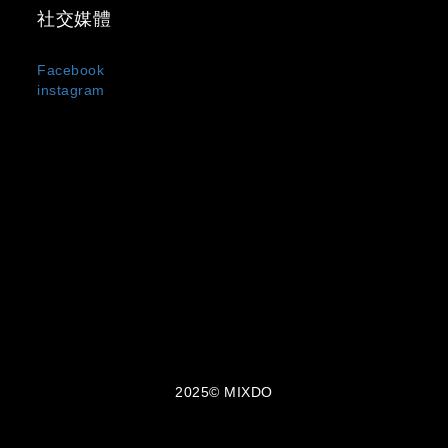
社交媒體
Facebook
instagram
MIXDO 是台灣與日本混合設計文化誕生的服裝品牌，主打
中性剪裁、街頭輪廓與極簡黑白風格。
我們以「觀察・感受・混合・創造」為設計信條，
將設計美學與實穿機能融合於每一件單品之中，所
有服飾皆在台灣製造。MIXDO 熱銷品項包含：中性
T-shirt、機能外套、立體剪裁褲裝與限量聯名配
件。品牌成立至今已走過 10 年，致力於成為亞洲
街頭風格與功能美學的交會點。
2025© MIXDO