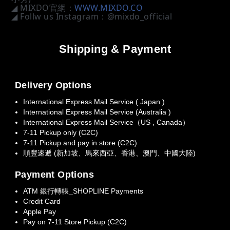
◢ MIXDO官網：
WWW.MIXDO.CO
◢ Follw us Instagram：@mixdo_official
Shipping & Payment
Delivery Options
International Express Mail Service ( Japan )
International Express Mail Service (Australia )
International Express Mail Service（US , Canada）
7-11 Pickup only (C2C)
7-11 Pickup and pay in store (C2C)
順豐速遞 (新加坡、馬來西亞、香港、澳門、中國大陸)
Payment Options
ATM 銀行轉帳_SHOPLINE Payments
Credit Card
Apple Pay
Pay on 7-11 Store Pickup (C2C)