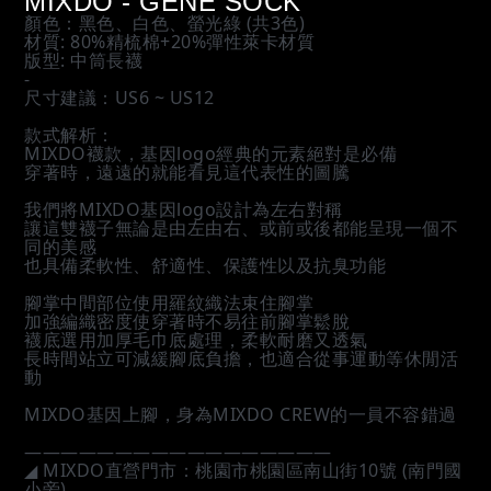
MIXDO - GENE SOCK
顏色：黑色、白色、螢光綠 (共3色)
材質: 80%精梳棉+20%彈性萊卡材質
版型: 中筒長襪
-
尺寸建議：US6 ~ US12
款式解析：
MIXDO襪款，基因logo經典的元素絕對是必備 
穿著時，遠遠的就能看見這代表性的圖騰
我們將MIXDO基因logo設計為左右對稱 
讓這雙襪子無論是由左由右、或前或後都能呈現一個不
同的美感
也具備柔軟性、舒適性、保護性以及抗臭功能
腳掌中間部位使用羅紋織法束住腳掌
加強編織密度使穿著時不易往前腳掌鬆脫
襪底選用加厚毛巾底處理，柔軟耐磨又透氣
長時間站立可減緩腳底負擔，也適合從事運動等休閒活
動
MIXDO基因上腳，身為MIXDO CREW的一員不容錯過
—————————————————
◢ MIXDO直營門市：桃園市桃園區南山街10號 (南門國
小旁)