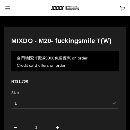
MIXDO - M20- fuckingsmile T(Ｗ)
台灣地區消費滿5000免運優惠 on order
Credit card offers on order
NT$1,700
Size