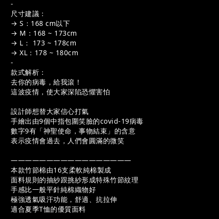
-
尺寸建議：
→ S：168 cm以下
→ M：168 ~ 173cm
→ L： 173 ~ 178cm
→ XL：178 ~ 180cm 
-
款式解析：
去你的病毒，給我滾！
這波疫情，使大家深陷恐懼害怕
設計師想替大家信心打氣
手繪出由9個中指包圍笑臉的covid-19病毒
數字9有「神聖使命，事物結束」的含意
表示疫情會過去，人們會圓滿的微笑
—————————————————
本款竹節棉由16支柔軟純棉製成
面料規則的抽紗跟挑紗形成特殊竹節紋理
手感比一般平針純棉織物好
極強透氣吸汗功能，舒適、抗拉伸
適合夏季T恤的優質面料
—————————————————