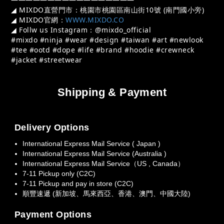
◢ MIXDO直營門市：桃園市桃園區南山街10號 (南門國小旁)
◢ MIXDO官網：
WWW.MIXDO.CO
◢ Follw us Instagram：@mixdo_official
#mixdo #ninja #wear #design #taiwan #art #newlook 
#tee #ootd #dope #life #brand #hoodie #crewneck 
#jacket #streetwear
Shipping & Payment
Delivery Options
International Express Mail Service ( Japan )
International Express Mail Service (Australia )
International Express Mail Service（US , Canada）
7-11 Pickup only (C2C)
7-11 Pickup and pay in store (C2C)
順豐速遞 (新加坡、馬來西亞、香港、澳門、中國大陸)
Payment Options