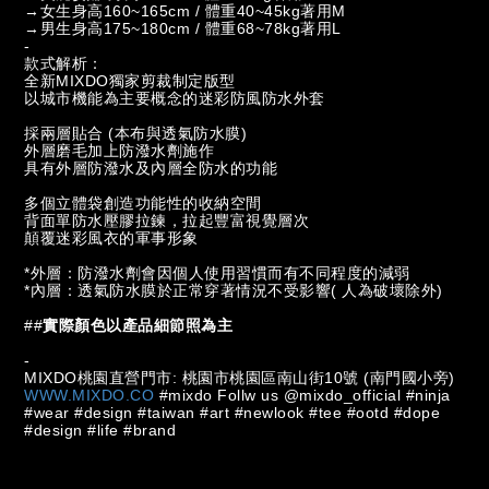
→女生身高160~165cm / 體重40~45kg著用M
→男生身高175~180cm / 體重68~78kg著用L
-
款式解析：
全新MIXDO獨家剪裁制定版型
以城市機能為主要概念的迷彩防風防水外套
採兩層貼合 (本布與透氣防水膜)
外層磨毛加上防潑水劑施作
具有外層防潑水及內層全防水的功能
多個立體袋創造功能性的收納空間
背面單防水壓膠拉鍊，拉起豐富視覺層次
顛覆迷彩風衣的軍事形象
*外層：防潑水劑會因個人使用習慣而有不同程度的減弱
*內層：透氣防水膜於正常穿著情況不受影響( 人為破壞除外)
##
實際顏色以產品細節照為主
-
MIXDO桃園直營門市: 桃園市桃園區南山街10號 (南門國小旁)
WWW.MIXDO.CO
#mixdo Follw us @mixdo_official #ninja
#wear #design #taiwan #art #newlook #tee #ootd #dope
#design #life #brand