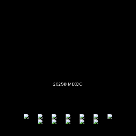
MIXDO 是台灣與日本混合設計文化誕生的服裝品牌，主打
中性剪裁、街頭輪廓與極簡黑白風格。
我們以「觀察・感受・混合・創造」為設計信條，
將設計美學與實穿機能融合於每一件單品之中，所
有服飾皆在台灣製造。MIXDO 熱銷品項包含：中性
T-shirt、機能外套、立體剪裁褲裝與限量聯名配
件。品牌成立至今已走過 10 年，致力於成為亞洲
街頭風格與功能美學的交會點。
2025© MIXDO