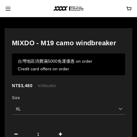
MIXDO - M19 camo windbreaker
台灣地區消費滿5000免運優惠 on order
Credit card offers on order
NT$3,480
NT$6,980
Size