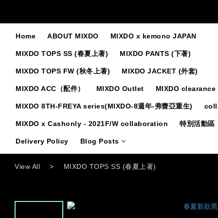
Home
ABOUT MIXDO
MIXDO x kemono JAPAN
MIXDO TOPS SS (春夏上著)
MIXDO PANTS (下著)
MIXDO TOPS FW (秋冬上著)
MIXDO JACKET (外套)
MIXDO ACC（配件）
MIXDO Outlet
MIXDO clearance 
MIXDO 8TH-FREYA series(MIXDO-8週年-弗蕾亞重生)
col
MIXDO x Cashonly - 2021F/W collaboration
特別活動區
Delivery Policy
Blog Posts
View All
>
MIXDO TOPS SS (春夏上著)