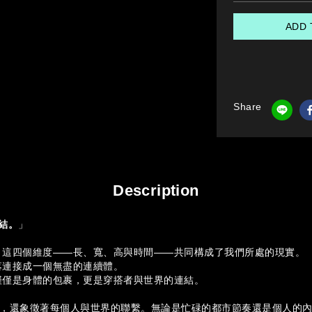
ADD 
Share
Description
聯結。
」
」這四個維度——長、寬、高與時間——共同構成了我們所處的現實。
落連接成一個無盡的連續體。
僅僅是身體的包裹，更是穿搭者與世界的連結。
穩定，還象徵著每個人與世界的聯繫。無論是忙碌的都市節奏還是個人的內心