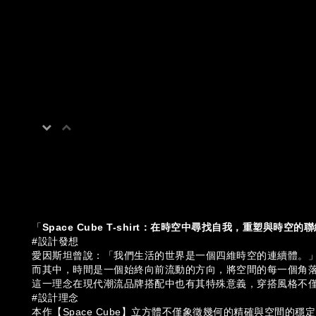
「
Space Cube T-shirt：在時空中尋找自我，重塑與時空的
#設計發想
愛因斯坦曾說：「我們生活的世界是一個四維時空的連續體。
而其中，時間是一個始終向前流動的方向，將空間的每一個角
這一理念在現代潮流品牌搭配中也有其特殊意義，穿搭風格不
#設計理念
本作【Space Cube】立方體不僅象徵幾何的精確與空間的