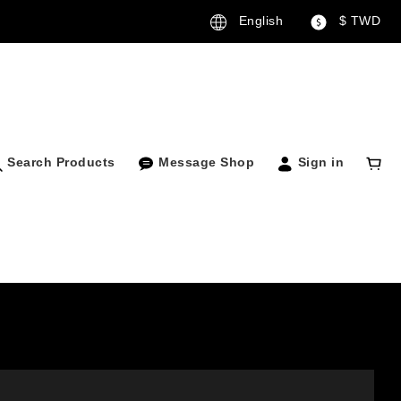
English
$
TWD
Search Products
Message Shop
Sign in