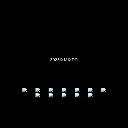
將設計美學與實穿機能融合於每一件單品之中，所
有服飾皆在台灣製造。MIXDO 熱銷品項包含：中性
T-shirt、機能外套、立體剪裁褲裝與限量聯名配
件。品牌成立至今已走過 10 年，致力於成為亞洲
街頭風格與功能美學的交會點。
2025© MIXDO