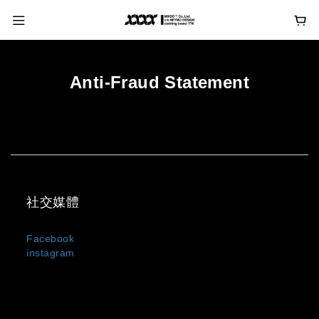
Anti-Fraud Statement
社交媒體
Facebook
instagram
MIXDO 是台灣與日本混合設計文化誕生的服裝品牌，主打
中性剪裁、街頭輪廓與極簡黑白風格。
我們以「觀察・感受・混合・創造」為設計信條，